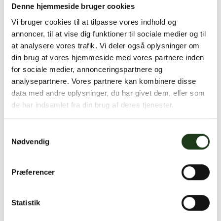
Denne hjemmeside bruger cookies
behov for det.
Vi bruger cookies til at tilpasse vores indhold og
Uanset om du har spørgsmål, eller ønsker
annoncer, til at vise dig funktioner til sociale medier og til
at analysere vores trafik. Vi deler også oplysninger om
en personlig samtale, er vi her for at
din brug af vores hjemmeside med vores partnere inden
hjælpe dig.
for sociale medier, annonceringspartnere og
analysepartnere. Vores partnere kan kombinere disse
data med andre oplysninger, du har givet dem, eller som
de har indsamlet fra din brug af deres tjenester.
Ring til os — 46 15 00 40
Samtykkevalg
eller
Nødvendig
Skriv en besked
Præferencer
Statistik