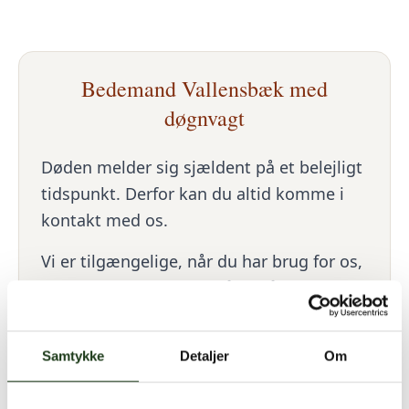
Bedemand Vallensbæk med
døgnvagt
Døden melder sig sjældent på et belejligt
tidspunkt. Derfor kan du altid komme i
kontakt med os.
Vi er tilgængelige, når du har brug for os,
og vi reagerer hurtigt, så du får den
nødvendige støtte uden unødig ventetid.
Samtykke
Detaljer
Om
Det er vigtigt for os, at du kan få den
hjælp, du har brug for, præcis når du har