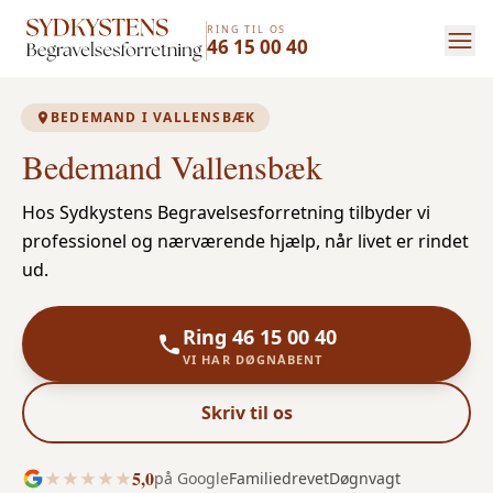
RING TIL OS
46 15 00 40
BEDEMAND I VALLENSBÆK
Bedemand Vallensbæk
Hos Sydkystens Begravelsesforretning tilbyder vi
professionel og nærværende hjælp, når livet er rindet
ud.
Ring 46 15 00 40
VI HAR DØGNÅBENT
Skriv til os
5,0
på Google
Familiedrevet
Døgnvagt