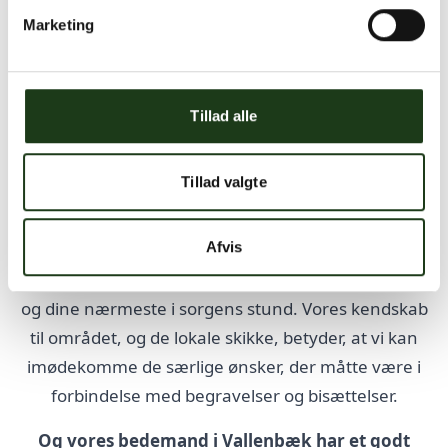
Marketing
Bred erfaring og stor forståelse for
Vallensbæks borgere
Med mange års erfaring fra Vallensbæk og omegn
Tillad alle
har vi fulgt utallige borgere på deres sidste rejse.
Tillad valgte
Vi kender til lokalområdet, dets traditioner og de
ønsker, der gør sig gældende blandt borgerne her.
Afvis
Denne erfaring har givet os god forståelse af, og
indsigt i, hvordan vi bedst kan hjælpe og støtte dig
og dine nærmeste i sorgens stund. Vores kendskab
til området, og de lokale skikke, betyder, at vi kan
imødekomme de særlige ønsker, der måtte være i
forbindelse med begravelser og bisættelser.
Og vores bedemand i Vallenbæk har et godt