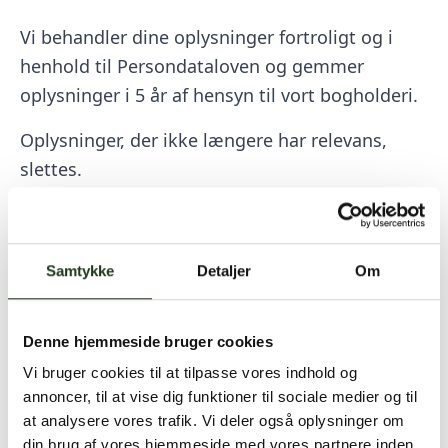
Vi behandler dine oplysninger fortroligt og i
henhold til Persondataloven og gemmer
oplysninger i 5 år af hensyn til vort bogholderi.
Oplysninger, der ikke længere har relevans,
slettes.
Den dataansvarlige er selskabets
administrerende direktør hos hhv.:
– Sydkystens Begravelsesforretning ApS
Samtykke
Detaljer
Om
– Vanløse Begravelsesforretning ApS
Denne hjemmeside bruger cookies
Du kan tillige kontakte den dataansvarlige, hvis
du vil have indsigt i, hvilke oplysninger, vi har
Vi bruger cookies til at tilpasse vores indhold og
annoncer, til at vise dig funktioner til sociale medier og til
registreret om
at analysere vores trafik. Vi deler også oplysninger om
dig, lige som du skal kontakte den
din brug af vores hjemmeside med vores partnere inden