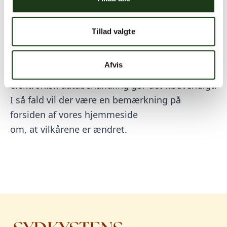
sikkerhedsforanstaltninger, der sikrer, at
uvedkommende ikke har adgang til
computerne og disses data.
Tillad valgte
Vi opdaterer oplysningerne om persondata,
Afvis
såfremt lovgivningen eller udviklingen inden for
elektronisk databehandling gør det nødvendigt.
I så fald vil der være en bemærkning på
forsiden af vores hjemmeside
om, at vilkårene er ændret.