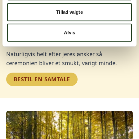
Vores bedemænd støtter og vejleder dig og din
Tillad valgte
familie gennem hele processen. Og vi lover at
planlægge et smukt og stemningsfyldt sidste
Afvis
farvel.
Naturligvis helt efter jeres ønsker så
ceremonien bliver et smukt, varigt minde.
BESTIL EN SAMTALE