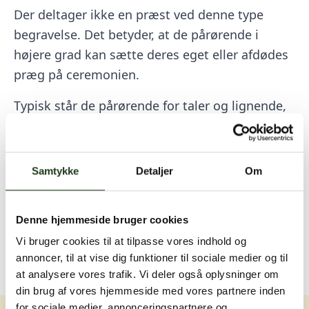
Der deltager ikke en præst ved denne type
begravelse. Det betyder, at de pårørende i
højere grad kan sætte deres eget eller afdødes
præg på ceremonien.
Typisk står de pårørende for taler og lignende,
men vi kan naturligvis også hjælpe her.
En borgerlig begravelse giver plads til at
Samtykke
Detaljer
Om
mindes, sørge og fejre afdødes liv på en måde,
der er meningsfuld for alle, der var en del af
afdødes liv.
Denne hjemmeside bruger cookies
Vi bruger cookies til at tilpasse vores indhold og
BESTIL EN SAMTALE
annoncer, til at vise dig funktioner til sociale medier og til
at analysere vores trafik. Vi deler også oplysninger om
din brug af vores hjemmeside med vores partnere inden
for sociale medier, annonceringspartnere og