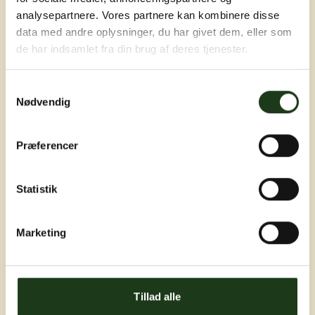
analysepartnere. Vores partnere kan kombinere disse
data med andre oplysninger, du har givet dem, eller som
de har indsamlet fra din brug af deres tjenester.
Samtykkevalg
Nødvendig
Præferencer
Statistik
Vi arrangerer en smuk og mindeværdig
Marketing
afsked
Vi ved, at en borgerlig begravelse ikke kan
gøres om. Og vi forstår vigtigheden af at skabe
Tillad alle
en værdig afsked.