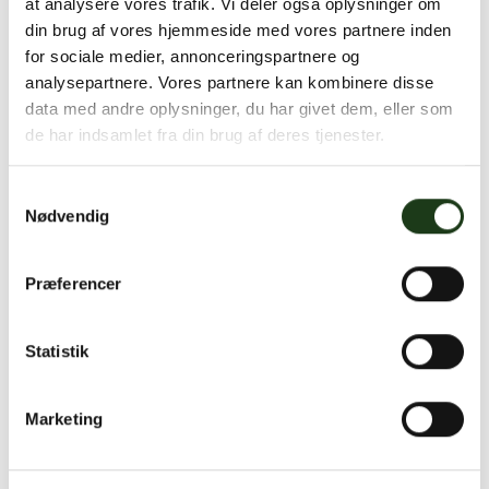
at analysere vores trafik. Vi deler også oplysninger om
Forurener en askespredning?
din brug af vores hjemmeside med vores partnere inden
Nej, en askespredning forurener ikke. På
for sociale medier, annonceringspartnere og
krematoriet foretages en gennemgribende
analysepartnere. Vores partnere kan kombinere disse
data med andre oplysninger, du har givet dem, eller som
rensning af asken for at filtrere alle metaller og
de har indsamlet fra din brug af deres tjenester.
kilder til evt. forurening.
Dette er dikteret af lovgivningen, der alene er
Samtykkevalg
Nødvendig
tænkt for at beskytte både familien til havs og
personer på land.
Præferencer
Du skader altså ikke miljøet med denne
begravelsestype, så du kan med god
Statistik
samvittighed vælge denne, selvom du kerer dig
om miljøet.
Marketing
HVEM ER VI