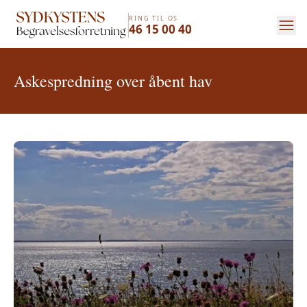
RING TIL OS
46 15 00 40
Askespredning over åbent hav