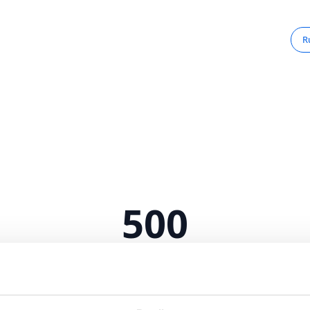
R
500
Serverfejl
 intern serverfejl. Vi arbejder på at løse problemet.