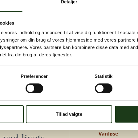
Detaljer
igen senere.
Kontakt os på
+45 46 15 00 40
eller
bedemand@s-bf.dk
ookies
se vores indhold og annoncer, til at vise dig funktioner til sociale
oplysninger om din brug af vores hjemmeside med vores partnere i
ysepartnere. Vores partnere kan kombinere disse data med andr
et fra din brug af deres tjenester.
Præferencer
Statistik
Adresser
Greve, Hundige 
Tillad valgte
Hundige Strandv
ved livets
Vanløse