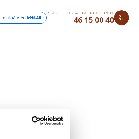
RING TIL OS — DØGNET RUNDT
46 15 00 40
um til pårørende
 Prøv venligst