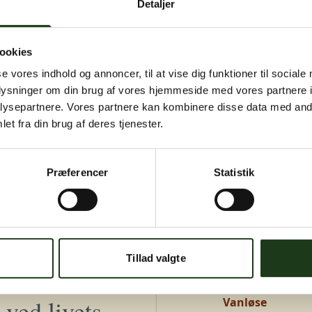
Detaljer
igen senere.
Kontakt os på
+45 46 15 00 40
eller
bedemand@s-bf.dk
ookies
se vores indhold og annoncer, til at vise dig funktioner til sociale
oplysninger om din brug af vores hjemmeside med vores partnere i
ysepartnere. Vores partnere kan kombinere disse data med andr
et fra din brug af deres tjenester.
Præferencer
Statistik
Adresser
Greve, Hundige 
Tillad valgte
Hundige Strandv
ved livets
Vanløse