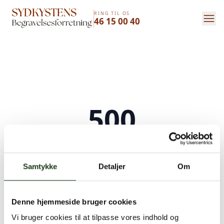
RING TIL OS
46 15 00 40
500
Serverfejl
Samtykke
Detaljer
Om
Der opstod en intern serverfejl. Vi arbejder på
at løse problemet. Prøv venligst igen senere.
Denne hjemmeside bruger cookies
Kontakt os på
+45 46 15 00 40
eller
bedemand@s-bf.dk
Vi bruger cookies til at tilpasse vores indhold og