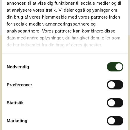
annoncer, til at vise dig funktioner til sociale medier og til
at analysere vores trafik. Vi deler også oplysninger om
din brug af vores hjemmeside med vores partnere inden
for sociale medier, annonceringspartnere og
analysepartnere. Vores partnere kan kombinere disse
data med andre oplysninger, du har givet dem, eller som
de har indsamlet fra din brug af deres tjenester.
Samtykkevalg
Nødvendig
Erfaring, nærvær og omsorg ved livets
Præferencer
sværeste øjeblikke
Statistik
Marketing
Adresser