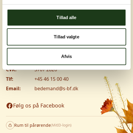
Greve, Hundige og Ishøj
Tillad alle
Hundige Strandvej 119C, 2670 Greve
Vanløse
Tillad valgte
Jyllingevej 8, 2720 Vanløse
www.v-lm.dk
Afvis
CVR:
3707 2826
Tlf:
+45 46 15 00 40
Email:
bedemand@s-bf.dk
Følg os på Facebook
Rum til pårørende
(MitID-login)