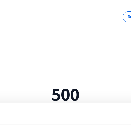
R
500
Serverfejl
 intern serverfejl. Vi arbejder på at løse problemet.