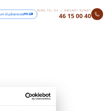
RING TIL OS — DØGNET RUNDT
46 15 00 40
um til pårørende
 Prøv venligst