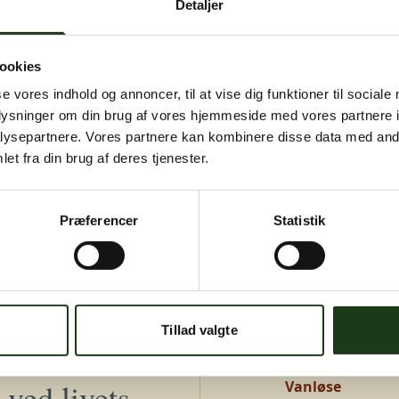
Detaljer
igen senere.
Kontakt os på
+45 46 15 00 40
eller
bedemand@s-bf.dk
ookies
se vores indhold og annoncer, til at vise dig funktioner til sociale
oplysninger om din brug af vores hjemmeside med vores partnere i
ysepartnere. Vores partnere kan kombinere disse data med andr
et fra din brug af deres tjenester.
Præferencer
Statistik
Adresser
Greve, Hundige 
Tillad valgte
Hundige Strandv
ved livets
Vanløse