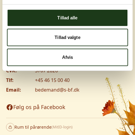
Greve, Hundige og Ishøj
Tillad alle
Hundige Strandvej 119C, 2670 Greve
Vanløse
Tillad valgte
Jyllingevej 8, 2720 Vanløse
www.v-lm.dk
Afvis
CVR:
3707 2826
Tlf:
+45 46 15 00 40
Email:
bedemand@s-bf.dk
Følg os på Facebook
Rum til pårørende
(MitID-login)