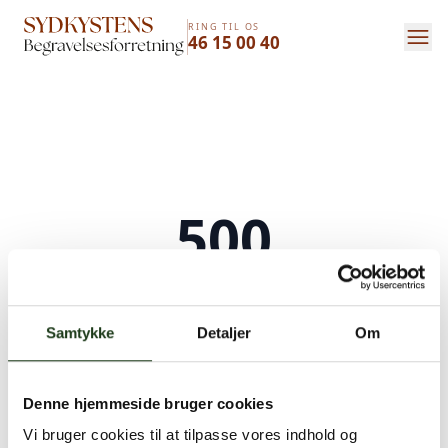
RING TIL OS
46 15 00 40
500
Serverfejl
Samtykke
Detaljer
Om
Der opstod en intern serverfejl. Vi arbejder på
at løse problemet. Prøv venligst igen senere.
Denne hjemmeside bruger cookies
Kontakt os på
+45 46 15 00 40
eller
bedemand@s-bf.dk
Vi bruger cookies til at tilpasse vores indhold og