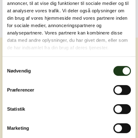
annoncer, til at vise dig funktioner til sociale medier og til
at analysere vores trafik. Vi deler også oplysninger om
din brug af vores hjemmeside med vores partnere inden
for sociale medier, annonceringspartnere og
analysepartnere. Vores partnere kan kombinere disse
data med andre oplysninger, du har givet dem, eller som
de har indsamlet fra din brug af deres tjenester.
Samtykkevalg
Nødvendig
Erfaring, nærvær og omsorg ved livets
Præferencer
sværeste øjeblikke
Statistik
Marketing
Adresser