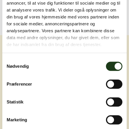
annoncer, til at vise dig funktioner til sociale medier og til
at analysere vores trafik. Vi deler også oplysninger om
din brug af vores hjemmeside med vores partnere inden
for sociale medier, annonceringspartnere og
analysepartnere. Vores partnere kan kombinere disse
data med andre oplysninger, du har givet dem, eller som
de har indsamlet fra din brug af deres tjenester.
Samtykkevalg
Nødvendig
Erfaring, nærvær og omsorg ved livets
Præferencer
sværeste øjeblikke
Statistik
Marketing
Adresser