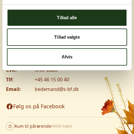
Greve, Hundige og Ishøj
Tillad alle
Hundige Strandvej 119C, 2670 Greve
Vanløse
Tillad valgte
Jyllingevej 8, 2720 Vanløse
www.v-lm.dk
Afvis
CVR:
3707 2826
Tlf:
+45 46 15 00 40
Email:
bedemand@s-bf.dk
Følg os på Facebook
Rum til pårørende
(MitID-login)