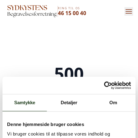
RING TIL OS
46 15 00 40
500
Serverfejl
Samtykke
Detaljer
Om
Der opstod en intern serverfejl. Vi arbejder på
at løse problemet. Prøv venligst igen senere.
Denne hjemmeside bruger cookies
Kontakt os på
+45 46 15 00 40
eller
bedemand@s-bf.dk
Vi bruger cookies til at tilpasse vores indhold og