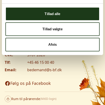
Greve, Hundige og Ishøj
Tillad alle
Hundige Strandvej 119C, 2670 Greve
Vanløse
Tillad valgte
Jyllingevej 8, 2720 Vanløse
www.v-lm.dk
Afvis
CVR:
3707 2826
Tlf:
+45 46 15 00 40
Email:
bedemand@s-bf.dk
Følg os på Facebook
Rum til pårørende
(MitID-login)