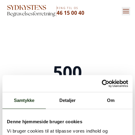
RING TIL OS
46 15 00 40
500
Serverfejl
Samtykke
Detaljer
Om
Der opstod en intern serverfejl. Vi arbejder på
at løse problemet. Prøv venligst igen senere.
Denne hjemmeside bruger cookies
Kontakt os på
+45 46 15 00 40
eller
bedemand@s-bf.dk
Vi bruger cookies til at tilpasse vores indhold og