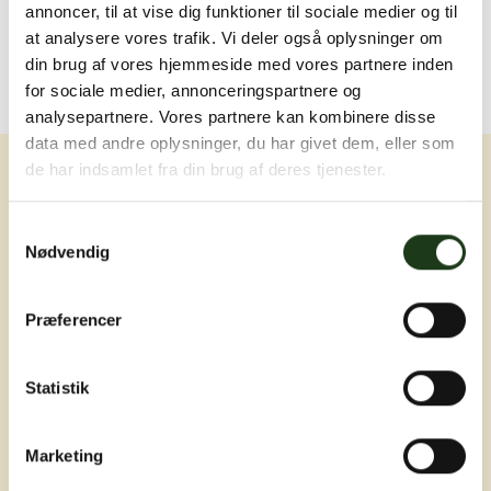
annoncer, til at vise dig funktioner til sociale medier og til
at analysere vores trafik. Vi deler også oplysninger om
din brug af vores hjemmeside med vores partnere inden
for sociale medier, annonceringspartnere og
analysepartnere. Vores partnere kan kombinere disse
data med andre oplysninger, du har givet dem, eller som
de har indsamlet fra din brug af deres tjenester.
Samtykkevalg
Nødvendig
Erfaring, nærvær og omsorg ved livets
Præferencer
sværeste øjeblikke
Statistik
Marketing
Adresser