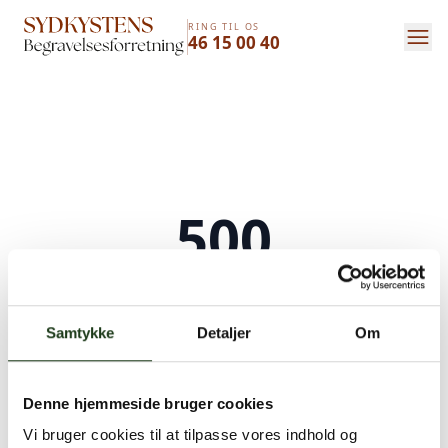
RING TIL OS
46 15 00 40
500
Serverfejl
Samtykke
Detaljer
Om
Der opstod en intern serverfejl. Vi arbejder på
at løse problemet. Prøv venligst igen senere.
Denne hjemmeside bruger cookies
Kontakt os på
+45 46 15 00 40
eller
bedemand@s-bf.dk
Vi bruger cookies til at tilpasse vores indhold og