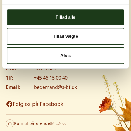
Greve, Hundige og Ishøj
Tillad alle
Hundige Strandvej 119C, 2670 Greve
Vanløse
Tillad valgte
Jyllingevej 8, 2720 Vanløse
www.v-lm.dk
Afvis
CVR:
3707 2826
Tlf:
+45 46 15 00 40
Email:
bedemand@s-bf.dk
Følg os på Facebook
Rum til pårørende
(MitID-login)