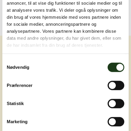
annoncer, til at vise dig funktioner til sociale medier og til
at analysere vores trafik. Vi deler også oplysninger om
din brug af vores hjemmeside med vores partnere inden
for sociale medier, annonceringspartnere og
analysepartnere. Vores partnere kan kombinere disse
data med andre oplysninger, du har givet dem, eller som
de har indsamlet fra din brug af deres tjenester.
Samtykkevalg
Nødvendig
Erfaring, nærvær og omsorg ved livets
Præferencer
sværeste øjeblikke
Statistik
Marketing
Adresser