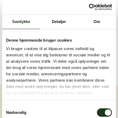
Send en sidste hilsen...
Der er endnu ingen hilsner. Bliv den første ❤️
Samtykke
Detaljer
Om
Billeder og video
Upload billede eller video
Denne hjemmeside bruger cookies
Vi bruger cookies til at tilpasse vores indhold og
annoncer, til at vise dig funktioner til sociale medier og til
at analysere vores trafik. Vi deler også oplysninger om
din brug af vores hjemmeside med vores partnere inden
for sociale medier, annonceringspartnere og
analysepartnere. Vores partnere kan kombinere disse
Log ind
data med andre oplysninger, du har givet dem, eller som
de har indsamlet fra din brug af deres tjenester.
Samtykkevalg
Nødvendig