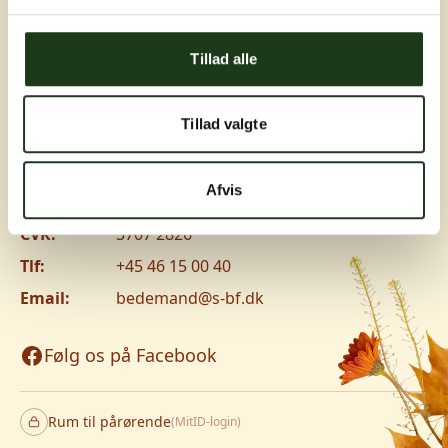
Greve, Hundige og Ishøj
Tillad alle
Hundige Strandvej 119C, 2670 Greve
Vanløse
Tillad valgte
Jyllingevej 8, 2720 Vanløse
www.v-lm.dk
Afvis
CVR:
3707 2826
Tlf:
+45 46 15 00 40
Email:
bedemand@s-bf.dk
Følg os på Facebook
Rum til pårørende
(MitID-login)