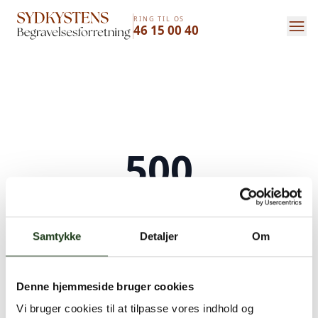
RING TIL OS
46 15 00 40
500
Serverfejl
Samtykke
Detaljer
Om
Der opstod en intern serverfejl. Vi arbejder på
at løse problemet. Prøv venligst igen senere.
Denne hjemmeside bruger cookies
Kontakt os på
+45 46 15 00 40
eller
bedemand@s-bf.dk
Vi bruger cookies til at tilpasse vores indhold og