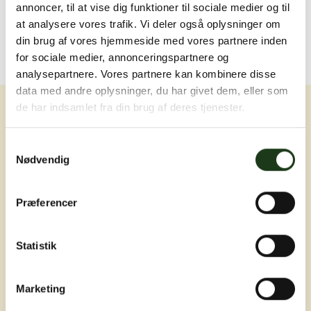
annoncer, til at vise dig funktioner til sociale medier og til
at analysere vores trafik. Vi deler også oplysninger om
din brug af vores hjemmeside med vores partnere inden
for sociale medier, annonceringspartnere og
analysepartnere. Vores partnere kan kombinere disse
data med andre oplysninger, du har givet dem, eller som
de har indsamlet fra din brug af deres tjenester.
Samtykkevalg
Nødvendig
Erfaring, nærvær og omsorg ved livets
Præferencer
sværeste øjeblikke
Statistik
Marketing
Adresser