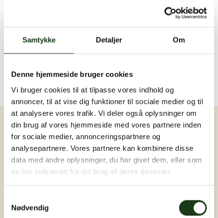
Send en sidste hilsen...
Der er endnu ingen hilsner. Bliv den første ❤️
Samtykke
Detaljer
Om
Billeder og video
Upload billede eller video
Der er endnu ingen billeder eller videoer. Bliv den
Denne hjemmeside bruger cookies
første ❤️
Vi bruger cookies til at tilpasse vores indhold og
annoncer, til at vise dig funktioner til sociale medier og til
Log ind
at analysere vores trafik. Vi deler også oplysninger om
din brug af vores hjemmeside med vores partnere inden
for sociale medier, annonceringspartnere og
analysepartnere. Vores partnere kan kombinere disse
data med andre oplysninger, du har givet dem, eller som
de har indsamlet fra din brug af deres tjenester.
Samtykkevalg
Nødvendig