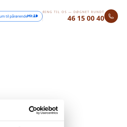
RING TIL OS — DØGNET RUNDT
46 15 00 40
um til pårørende
 Prøv venligst