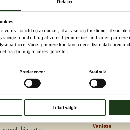
Detaljer
igen senere.
Kontakt os på
+45 46 15 00 40
eller
bedemand@s-bf.dk
ookies
se vores indhold og annoncer, til at vise dig funktioner til sociale
oplysninger om din brug af vores hjemmeside med vores partnere i
ysepartnere. Vores partnere kan kombinere disse data med andr
et fra din brug af deres tjenester.
Præferencer
Statistik
Adresser
Greve, Hundige 
Tillad valgte
Hundige Strandv
ved livets
Vanløse