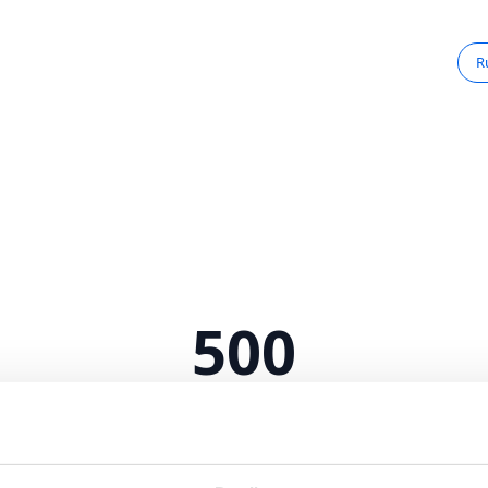
R
500
Serverfejl
 intern serverfejl. Vi arbejder på at løse problemet.