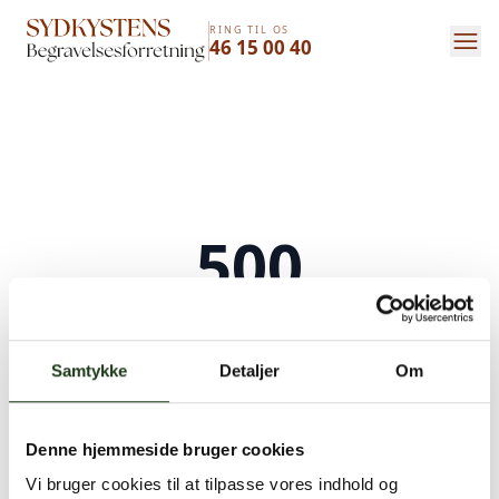
RING TIL OS
46 15 00 40
500
Serverfejl
Samtykke
Detaljer
Om
Der opstod en intern serverfejl. Vi arbejder på
at løse problemet. Prøv venligst igen senere.
Denne hjemmeside bruger cookies
Kontakt os på
+45 46 15 00 40
eller
bedemand@s-bf.dk
Vi bruger cookies til at tilpasse vores indhold og