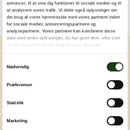
annoncer, til at vise dig funktioner til sociale medier og til
at analysere vores trafik. Vi deler også oplysninger om
din brug af vores hjemmeside med vores partnere inden
for sociale medier, annonceringspartnere og
analysepartnere. Vores partnere kan kombinere disse
data med andre oplysninger, du har givet dem, eller som
de har indsamlet fra din brug af deres tjenester.
Samtykkevalg
Nødvendig
Erfaring, nærvær og omsorg ved livets
Præferencer
sværeste øjeblikke
Statistik
Marketing
Adresser