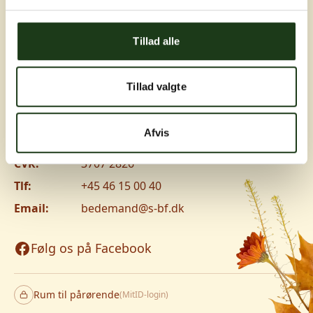
Greve, Hundige og Ishøj
Tillad alle
Hundige Strandvej 119C, 2670 Greve
Vanløse
Tillad valgte
Jyllingevej 8, 2720 Vanløse
www.v-lm.dk
Afvis
CVR:
3707 2826
Tlf:
+45 46 15 00 40
Email:
bedemand@s-bf.dk
Følg os på Facebook
Rum til pårørende
(MitID-login)