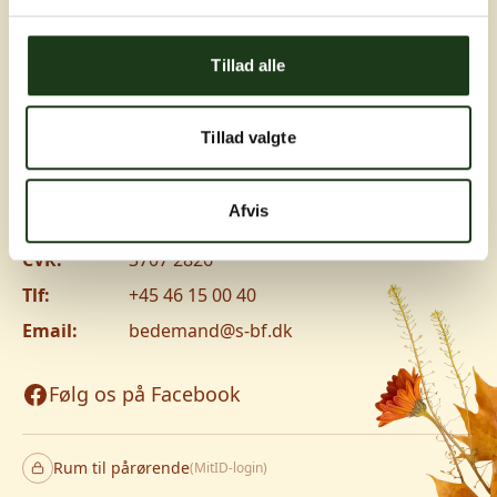
Greve, Hundige og Ishøj
Tillad alle
Hundige Strandvej 119C, 2670 Greve
Vanløse
Tillad valgte
Jyllingevej 8, 2720 Vanløse
www.v-lm.dk
Afvis
CVR:
3707 2826
Tlf:
+45 46 15 00 40
Email:
bedemand@s-bf.dk
Følg os på Facebook
Rum til pårørende
(MitID-login)