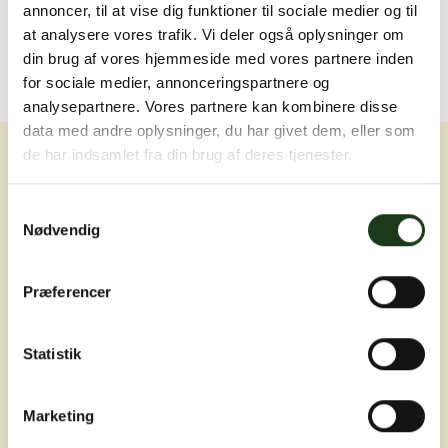
annoncer, til at vise dig funktioner til sociale medier og til
at analysere vores trafik. Vi deler også oplysninger om
din brug af vores hjemmeside med vores partnere inden
for sociale medier, annonceringspartnere og
analysepartnere. Vores partnere kan kombinere disse
data med andre oplysninger, du har givet dem, eller som
de har indsamlet fra din brug af deres tjenester.
Samtykkevalg
Nødvendig
Erfaring, nærvær og omsorg ved livets
Præferencer
sværeste øjeblikke
Statistik
Marketing
Adresser