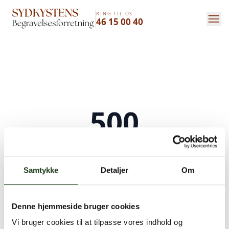
RING TIL OS
46 15 00 40
500
Serverfejl
Samtykke
Detaljer
Om
Der opstod en intern serverfejl. Vi arbejder på
at løse problemet. Prøv venligst igen senere.
Denne hjemmeside bruger cookies
Kontakt os på
+45 46 15 00 40
eller
bedemand@s-bf.dk
Vi bruger cookies til at tilpasse vores indhold og