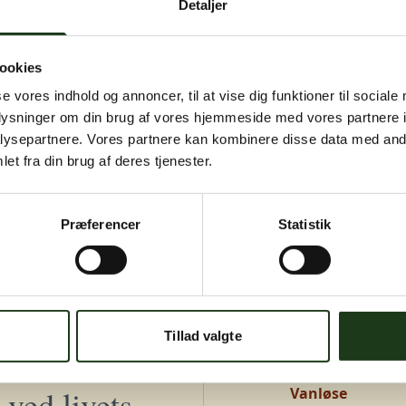
Detaljer
igen senere.
Kontakt os på
+45 46 15 00 40
eller
bedemand@s-bf.dk
ookies
se vores indhold og annoncer, til at vise dig funktioner til sociale
oplysninger om din brug af vores hjemmeside med vores partnere i
ysepartnere. Vores partnere kan kombinere disse data med andr
et fra din brug af deres tjenester.
Præferencer
Statistik
Adresser
Greve, Hundige 
Tillad valgte
Hundige Strandv
ved livets
Vanløse