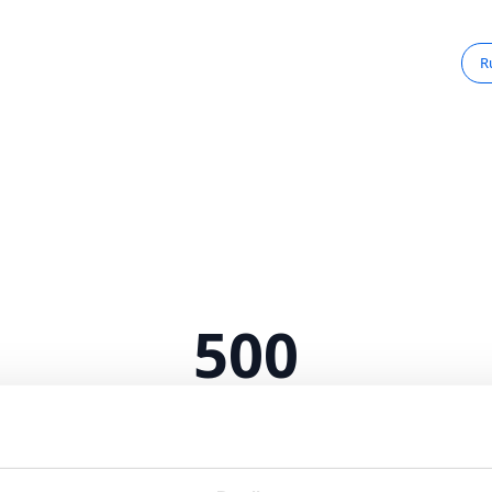
R
500
Serverfejl
 intern serverfejl. Vi arbejder på at løse problemet.