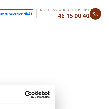
RING TIL OS — DØGNET RUNDT
46 15 00 40
um til pårørende
 Prøv venligst