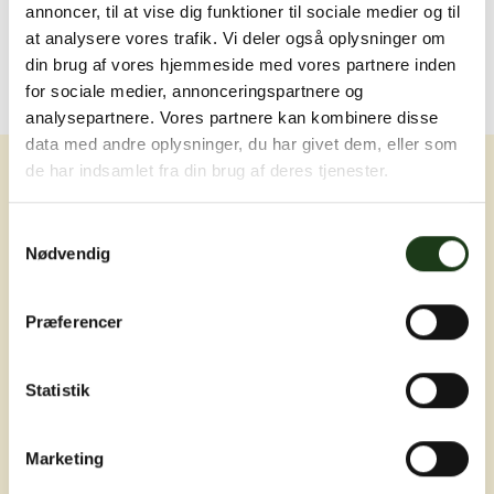
annoncer, til at vise dig funktioner til sociale medier og til
at analysere vores trafik. Vi deler også oplysninger om
din brug af vores hjemmeside med vores partnere inden
for sociale medier, annonceringspartnere og
analysepartnere. Vores partnere kan kombinere disse
data med andre oplysninger, du har givet dem, eller som
de har indsamlet fra din brug af deres tjenester.
Samtykkevalg
Nødvendig
Erfaring, nærvær og omsorg ved livets
Præferencer
sværeste øjeblikke
Statistik
Marketing
Adresser