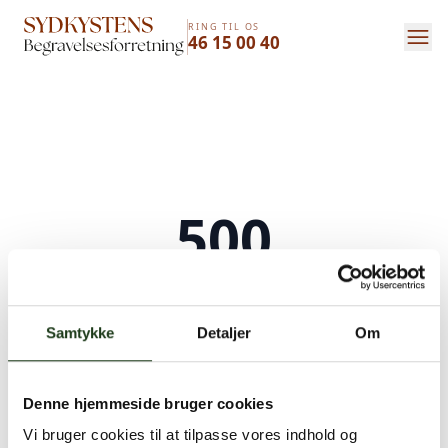
RING TIL OS
46 15 00 40
500
Serverfejl
Samtykke
Detaljer
Om
Der opstod en intern serverfejl. Vi arbejder på
at løse problemet. Prøv venligst igen senere.
Denne hjemmeside bruger cookies
Kontakt os på
+45 46 15 00 40
eller
bedemand@s-bf.dk
Vi bruger cookies til at tilpasse vores indhold og