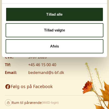
Greve, Hundige og Ishøj
Tillad alle
Hundige Strandvej 119C, 2670 Greve
Vanløse
Tillad valgte
Jyllingevej 8, 2720 Vanløse
www.v-lm.dk
Afvis
CVR:
3707 2826
Tlf:
+45 46 15 00 40
Email:
bedemand@s-bf.dk
Følg os på Facebook
Rum til pårørende
(MitID-login)