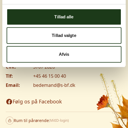
Greve, Hundige og Ishøj
Tillad alle
Hundige Strandvej 119C, 2670 Greve
Vanløse
Tillad valgte
Jyllingevej 8, 2720 Vanløse
www.v-lm.dk
Afvis
CVR:
3707 2826
Tlf:
+45 46 15 00 40
Email:
bedemand@s-bf.dk
Følg os på Facebook
Rum til pårørende
(MitID-login)