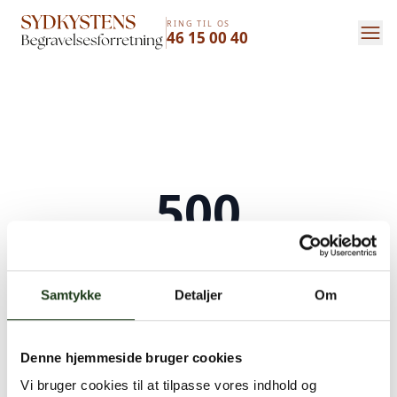
RING TIL OS
46 15 00 40
500
Serverfejl
Samtykke
Detaljer
Om
Der opstod en intern serverfejl. Vi arbejder på
at løse problemet. Prøv venligst igen senere.
Denne hjemmeside bruger cookies
Kontakt os på
+45 46 15 00 40
eller
bedemand@s-bf.dk
Vi bruger cookies til at tilpasse vores indhold og