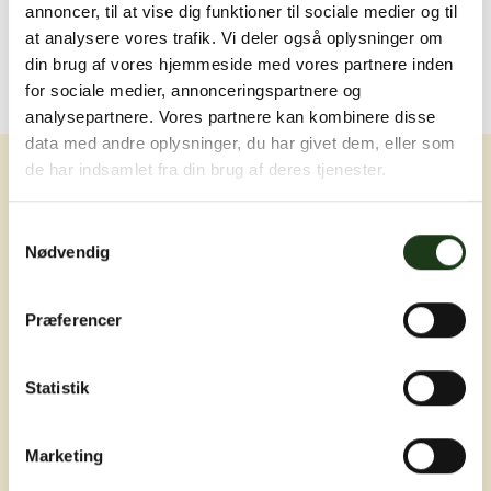
annoncer, til at vise dig funktioner til sociale medier og til
at analysere vores trafik. Vi deler også oplysninger om
din brug af vores hjemmeside med vores partnere inden
for sociale medier, annonceringspartnere og
analysepartnere. Vores partnere kan kombinere disse
data med andre oplysninger, du har givet dem, eller som
de har indsamlet fra din brug af deres tjenester.
Samtykkevalg
Nødvendig
Erfaring, nærvær og omsorg ved livets
Præferencer
sværeste øjeblikke
Statistik
Marketing
Adresser