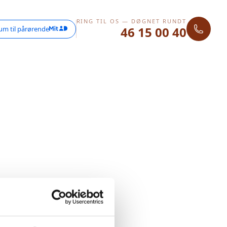
RING TIL OS — DØGNET RUNDT
46 15 00 40
um til pårørende
 Prøv venligst