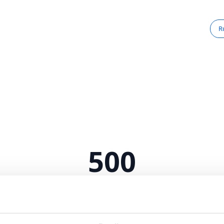
R
500
Serverfejl
 intern serverfejl. Vi arbejder på at løse problemet.