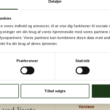
Detaljer
igen senere.
Kontakt os på
+45 46 15 00 40
eller
bedemand@s-bf.dk
ookies
se vores indhold og annoncer, til at vise dig funktioner til sociale
oplysninger om din brug af vores hjemmeside med vores partnere i
ysepartnere. Vores partnere kan kombinere disse data med andr
et fra din brug af deres tjenester.
Præferencer
Statistik
Adresser
Greve, Hundige 
Tillad valgte
Hundige Strandv
ved livets
Vanløse