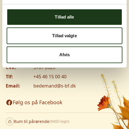
Greve, Hundige og Ishøj
Tillad alle
Hundige Strandvej 119C, 2670 Greve
Vanløse
Tillad valgte
Jyllingevej 8, 2720 Vanløse
www.v-lm.dk
Afvis
CVR:
3707 2826
Tlf:
+45 46 15 00 40
Email:
bedemand@s-bf.dk
Følg os på Facebook
Rum til pårørende
(MitID-login)