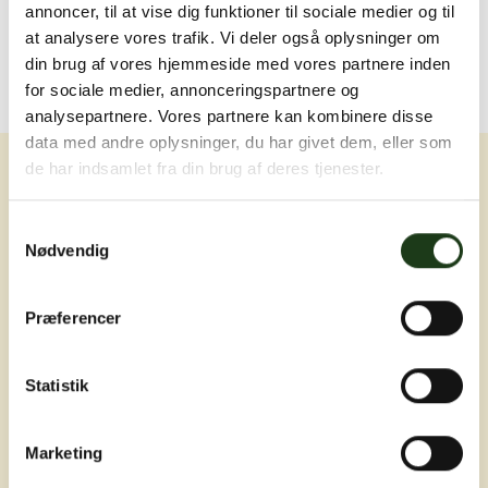
annoncer, til at vise dig funktioner til sociale medier og til
at analysere vores trafik. Vi deler også oplysninger om
din brug af vores hjemmeside med vores partnere inden
for sociale medier, annonceringspartnere og
analysepartnere. Vores partnere kan kombinere disse
data med andre oplysninger, du har givet dem, eller som
de har indsamlet fra din brug af deres tjenester.
Samtykkevalg
Nødvendig
Erfaring, nærvær og omsorg ved livets
Præferencer
sværeste øjeblikke
Statistik
Marketing
Adresser