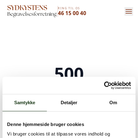
RING TIL OS
46 15 00 40
500
Serverfejl
Samtykke
Detaljer
Om
Der opstod en intern serverfejl. Vi arbejder på
at løse problemet. Prøv venligst igen senere.
Denne hjemmeside bruger cookies
Kontakt os på
+45 46 15 00 40
eller
bedemand@s-bf.dk
Vi bruger cookies til at tilpasse vores indhold og