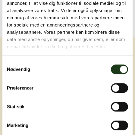
annoncer, til at vise dig funktioner til sociale medier og til
at analysere vores trafik. Vi deler også oplysninger om
din brug af vores hjemmeside med vores partnere inden
for sociale medier, annonceringspartnere og
analysepartnere. Vores partnere kan kombinere disse
data med andre oplysninger, du har givet dem, eller som
de har indsamlet fra din brug af deres tjenester.
Samtykkevalg
Nødvendig
Erfaring, nærvær og omsorg ved livets
Præferencer
sværeste øjeblikke
Statistik
Marketing
Adresser