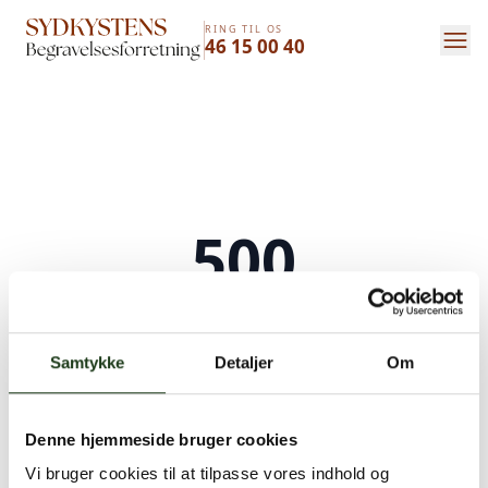
RING TIL OS
46 15 00 40
500
Serverfejl
Samtykke
Detaljer
Om
Der opstod en intern serverfejl. Vi arbejder på
at løse problemet. Prøv venligst igen senere.
Denne hjemmeside bruger cookies
Kontakt os på
+45 46 15 00 40
eller
bedemand@s-bf.dk
Vi bruger cookies til at tilpasse vores indhold og