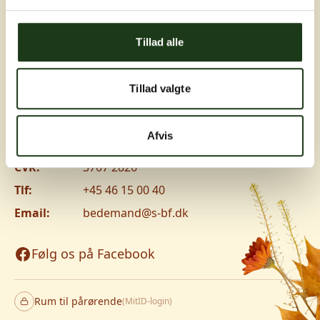
Greve, Hundige og Ishøj
Tillad alle
Hundige Strandvej 119C, 2670 Greve
Vanløse
Tillad valgte
Jyllingevej 8, 2720 Vanløse
www.v-lm.dk
Afvis
CVR:
3707 2826
Tlf:
+45 46 15 00 40
Email:
bedemand@s-bf.dk
Følg os på Facebook
Rum til pårørende
(MitID-login)