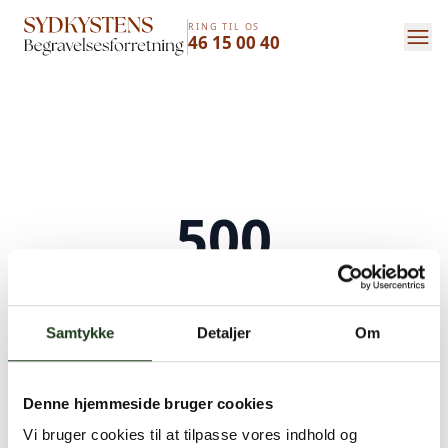
RING TIL OS
46 15 00 40
500
Serverfejl
Samtykke
Detaljer
Om
Der opstod en intern serverfejl. Vi arbejder på
at løse problemet. Prøv venligst igen senere.
Denne hjemmeside bruger cookies
Kontakt os på
+45 46 15 00 40
eller
bedemand@s-bf.dk
Vi bruger cookies til at tilpasse vores indhold og