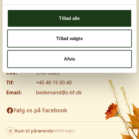
Greve, Hundige og Ishøj
Tillad alle
Hundige Strandvej 119C, 2670 Greve
Vanløse
Tillad valgte
Jyllingevej 8, 2720 Vanløse
www.v-lm.dk
Afvis
CVR:
3707 2826
Tlf:
+45 46 15 00 40
Email:
bedemand@s-bf.dk
Følg os på Facebook
Rum til pårørende
(MitID-login)