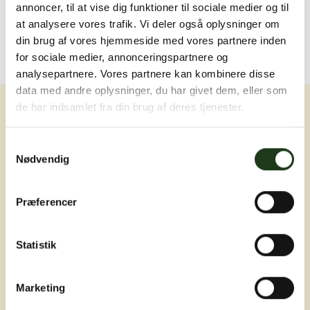
annoncer, til at vise dig funktioner til sociale medier og til
at analysere vores trafik. Vi deler også oplysninger om
din brug af vores hjemmeside med vores partnere inden
for sociale medier, annonceringspartnere og
analysepartnere. Vores partnere kan kombinere disse
data med andre oplysninger, du har givet dem, eller som
de har indsamlet fra din brug af deres tjenester.
Samtykkevalg
Nødvendig
Erfaring, nærvær og omsorg ved livets
Præferencer
sværeste øjeblikke
Statistik
Marketing
Adresser