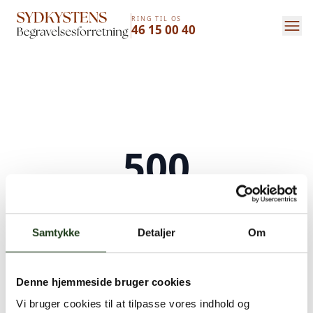
RING TIL OS
46 15 00 40
500
Serverfejl
Samtykke
Detaljer
Om
Der opstod en intern serverfejl. Vi arbejder på
at løse problemet. Prøv venligst igen senere.
Denne hjemmeside bruger cookies
Kontakt os på
+45 46 15 00 40
eller
bedemand@s-bf.dk
Vi bruger cookies til at tilpasse vores indhold og