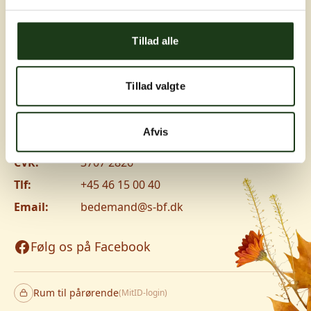
Greve, Hundige og Ishøj
Tillad alle
Hundige Strandvej 119C, 2670 Greve
Vanløse
Tillad valgte
Jyllingevej 8, 2720 Vanløse
www.v-lm.dk
Afvis
CVR:
3707 2826
Tlf:
+45 46 15 00 40
Email:
bedemand@s-bf.dk
Følg os på Facebook
Rum til pårørende
(MitID-login)