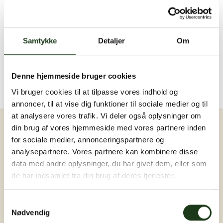
Send en sidste hilsen...
Der er endnu ingen hilsner. Bliv den første ❤️
Samtykke
Detaljer
Om
Billeder og video
Upload billede eller video
Der er endnu ingen billeder eller videoer. Bliv den
Denne hjemmeside bruger cookies
første ❤️
Vi bruger cookies til at tilpasse vores indhold og
annoncer, til at vise dig funktioner til sociale medier og til
Log ind
at analysere vores trafik. Vi deler også oplysninger om
din brug af vores hjemmeside med vores partnere inden
for sociale medier, annonceringspartnere og
analysepartnere. Vores partnere kan kombinere disse
data med andre oplysninger, du har givet dem, eller som
de har indsamlet fra din brug af deres tjenester.
Samtykkevalg
Nødvendig