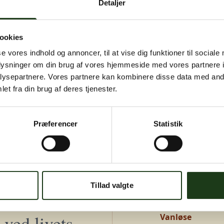
Detaljer
igen senere.
Kontakt os på
+45 46 15 00 40
eller
bedemand@s-bf.dk
ookies
se vores indhold og annoncer, til at vise dig funktioner til sociale
oplysninger om din brug af vores hjemmeside med vores partnere i
ysepartnere. Vores partnere kan kombinere disse data med andr
et fra din brug af deres tjenester.
Præferencer
Statistik
Adresser
Greve, Hundige 
Tillad valgte
Hundige Strandv
ved livets
Vanløse