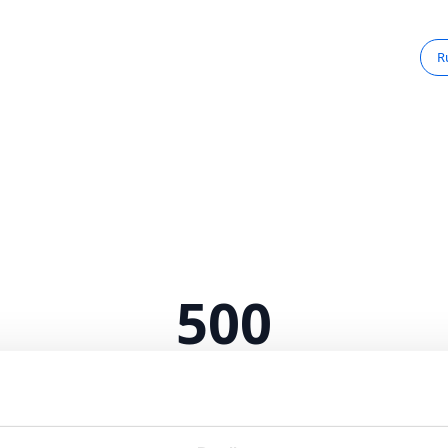
R
500
Serverfejl
 intern serverfejl. Vi arbejder på at løse problemet.