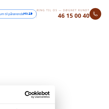
RING TIL OS — DØGNET RUNDT
46 15 00 40
um til pårørende
 Prøv venligst